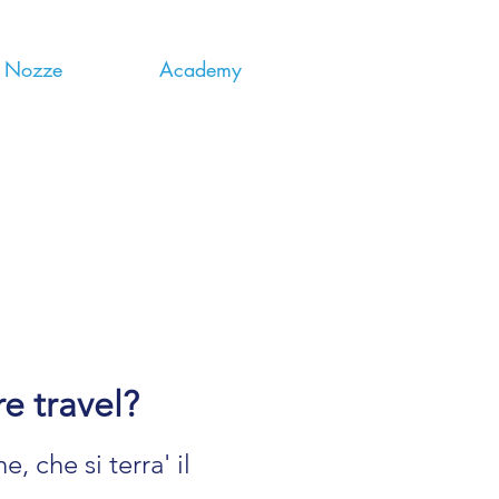
i Nozze
Academy
re travel?
 che si terra' il