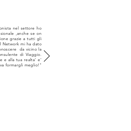
nista nel settore ho
ssionale ,anche se on
one grazie a tutti gli
il Network mi ha dato
onoscere da vicino la
onsulente di Viaggio.
e e alla tua realta' e'
va formargli meglio!"