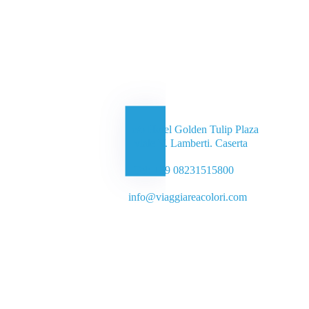
c/o Hotel Golden Tulip Plaza
viale V. Lamberti.
Caserta
Tel: +39 08231515800
info@viaggiareacolori.com