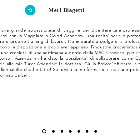
Meri Biagetti
una grande appassionata di viaggi e per diventare una professio
armi con la Viaggiare a Colori Academy, una realta' seria e profe
ro e proprio training di lavoro . Ho imparato a svolgere la professi
tono a disposizione e dopo aver appreso l'industria crocieristica 
are una crociera di una settimana a bordo della MSC Crociere per c
corso l'Azienda mi ha dato la possibilita' di collaborare come C
 alla mia Turor Aziendale la dott.ssa Giulia Errico:
"Affidarmi a t
liori scelte che ho fatto! Sei unica come formatrice nessuno pote
formati da Lei .