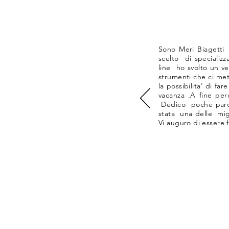
Sono Meri Biagetti 
scelto di specializz
line ho svolto un ve
strumenti che ci met
la possibilita' di f
vacanza .
A fine per
Dedico poche parole
stata una delle mig
Vi auguro di essere 