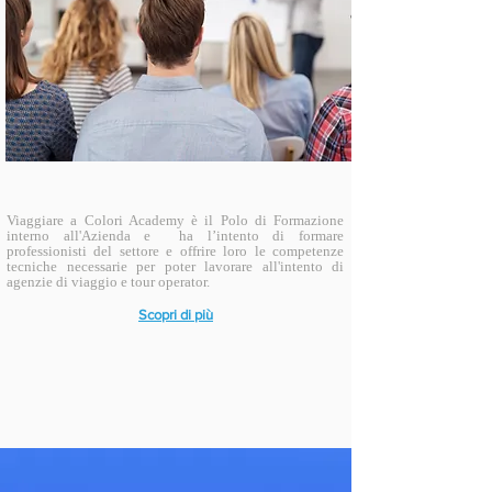
Viaggiare a Colori Academy è il Polo di Formazione
interno all'Azienda e ha l’intento di formare
professionisti del settore e offrire loro le competenze
tecniche necessarie per poter lavorare all'intento di
agenzie di viaggio e tour operator.
Scopri di più