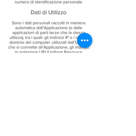
numero di identificazione personale.
Dati di Utilizzo
Sono i dati personali raccolti in maniera
automatica dall’Applicazione (o dalle
applicazioni di parti terze che la stessa
utilizza), tra i quali: gli indirizzi IP o i nomi a
dominio dei computer utilizzati dall’Utente
che si connette all’Applicazione, gli indirizzi
in notazione URI (Uniform Resource
Identifier), l’orario della richiesta, il metodo
utilizzato nel sottoporre la richiesta al server,
la dimensione del file ottenuto in risposta, il
codice numerico indicante lo stato della
risposta dal server (buon fine, errore, ecc.) il
Paese di provenienza, le caratteristiche del
browser e del sistema operativo utilizzati dal
visitatore, le varie connotazioni temporali
della visita (ad esempio il tempo di
permanenza su ciascuna pagina) e i dettagli
relativi all’itinerario seguito all’interno
dell’Applicazione, con particolare riferimento
alla sequenza delle pagine consultate, ai
parametri relativi al sistema operativo e
all’ambiente informatico dell’Utente.
Utente